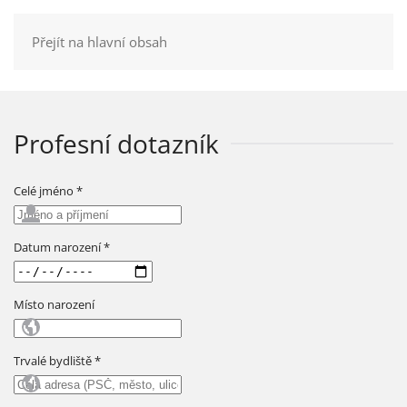
Přejít na hlavní obsah
Profesní dotazník
Celé jméno
*
Datum narození
*
Místo narození
Trvalé bydliště
*