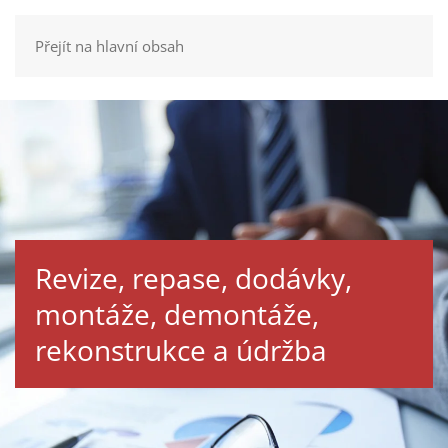
Přejít na hlavní obsah
Revize, repase, dodávky,
montáže, demontáže,
rekonstrukce a údržba