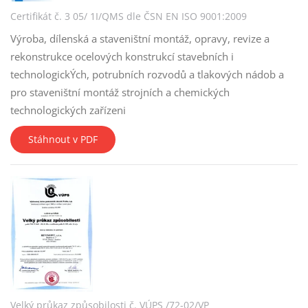
Certifikát č. 3 05/ 1I/QMS dle ČSN EN ISO 9001:2009
Výroba, dílenská a staveništní montáž, opravy, revize a
rekonstrukce ocelových konstrukcí stavebních i
technologickÝch, potrubních rozvodů a tlakových nádob a
pro staveništní montáž strojních a chemických
technologických zařízeni
Stáhnout v PDF
Velký průkaz způsobilosti č. VÚPS /72-02/VP